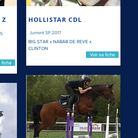
 Z
HOLLISTAR CDL
Jument SF 2017
25
BIG STAR x NABAB DE REVE x
CLINTON
Voir sa fiche
 fiche