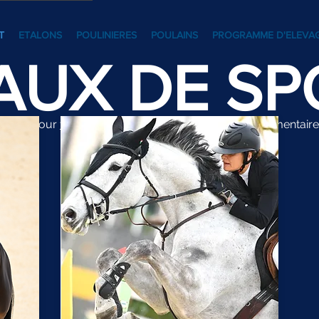
T
ETALONS
POULINIERES
POULAINS
PROGRAMME D'ELEVA
AUX DE SP
osition pour
toutes demandes d’informations
complémentaire