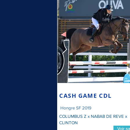
CASH GAME CDL
Hongre SF 2019
COLUMBUS Z x NABAB DE REVE x
CLINTON
Voir sa