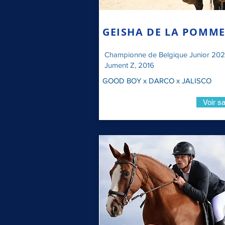
GEISHA DE LA POMME
Championne de Belgique Junior 20
Jument Z, 2016
GOOD BOY x DARCO x JALISCO
Voir sa