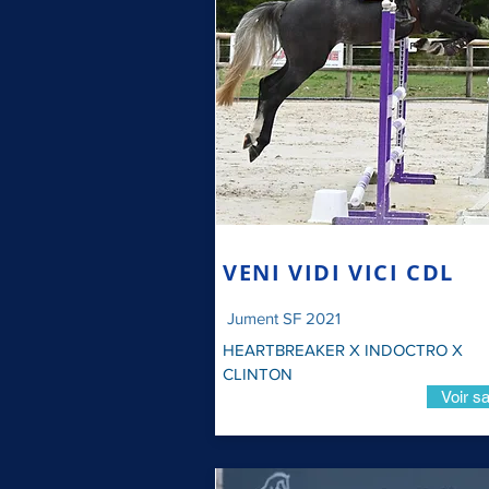
VENI VIDI VICI CDL
Jument SF 2021
HEARTBREAKER X INDOCTRO X
CLINTON
Voir sa