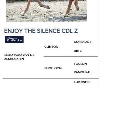
ENJOY THE SILENCE CDL Z
CORRADO I
CLINTON
URTE
ELDORADO VAN DE
ZESHOEK TN
TOULON
BIJOU ORAI
RAMOURAI
FURIOSO II
FOR PLEASURE
GIGANTIN
MIOKO SCF
NABAB DE
REVE
WERLY CHIN
DE MUZE
QERLY CHIN